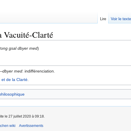
Lire
Voir le text
la Vacuité-Clarté
tong gsal dbyer med
)
 —
dbyer med
: indifférenciation.
 et de la Clarté
.
philosophique
te le 27 juillet 2020 à 09:18.
chen wiki
Avertissements