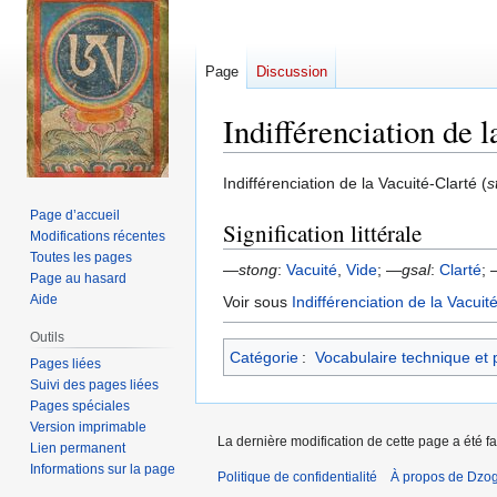
Page
Discussion
Indifférenciation de 
Aller
Aller
Indifférenciation de la Vacuité-Clarté (
s
à
à
Page d’accueil
Signification littérale
la
la
Modifications récentes
navigation
recherche
Toutes les pages
—
stong
:
Vacuité
,
Vide
; —
gsal
:
Clarté
;
Page au hasard
Aide
Voir sous
Indifférenciation de la Vacuité
Outils
Catégorie
:
Vocabulaire technique et 
Pages liées
Suivi des pages liées
Pages spéciales
Version imprimable
La dernière modification de cette page a été fai
Lien permanent
Informations sur la page
Politique de confidentialité
À propos de Dzog