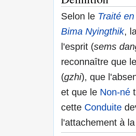
Selon le
Traité en
Bima Nyingthik
, l
l'esprit (
sems dan
reconnaître que l
(
gzhi
), que l'abse
et que le
Non-né
t
cette
Conduite
dev
l'attachement à l