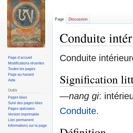
Page
Discussion
Conduite intér
Aller
Aller
Conduite intérieur
Page d’accueil
à
à
Modifications récentes
la
la
Toutes les pages
navigation
recherche
Signification lit
Page au hasard
Aide
Outils
—
nang gi
: intéri
Pages liées
Suivi des pages liées
Conduite
.
Pages spéciales
Version imprimable
Lien permanent
Informations sur la page
Définition